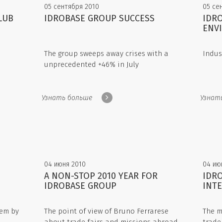
05 сентября 2010
05 се
LUB
IDROBASE GROUP SUCCESS
IDR
ENV
The group sweeps away crises with a
Indus
unprecedented +46% in July
Узнать больше
Узнат
04 июня 2010
04 ию
A NON-STOP 2010 YEAR FOR
IDRO
IDROBASE GROUP
INTE
tem by
The point of view of Bruno Ferrarese
The m