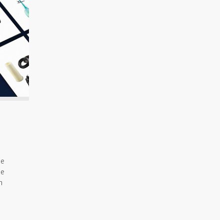
he
se
h