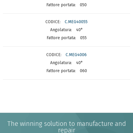
050
C.MEG40055
40°
055
C.MEG4006
40°
060
The winning solution to manufacture and
repair