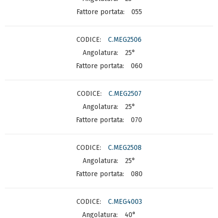
055
C.MEG2506
25°
060
C.MEG2507
25°
070
C.MEG2508
25°
080
C.MEG4003
40°