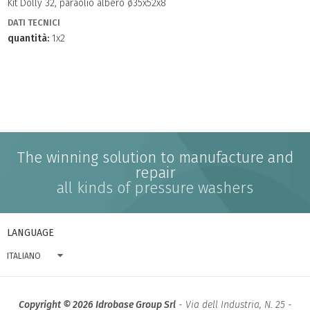
Kit Dolly 32, paraolio albero ø35x52x8
DATI TECNICI
quantità:
1x2
The winning solution to manufacture and
repair
all kinds of pressure washers
LANGUAGE
ITALIANO
Copyright © 2026 Idrobase Group Srl
- Via dell Industria, N. 25 -