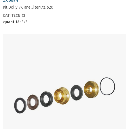
ZX.0694
Kit Dolly 77, anelli tenuta ø20
DATI TECNICI
quantità:
3x3