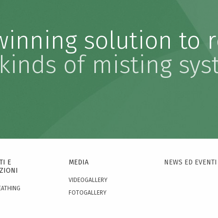
inning solution to r
 kinds of misting sy
I E
MEDIA
NEWS ED EVENTI
ZIONI
VIDEOGALLERY
EATHING
FOTOGALLERY