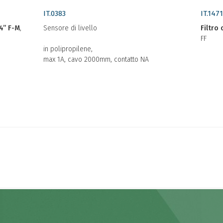
IT.0383
IT.147
/4” F-M
,
Sensore di livello
Filtro
FF
in polipropilene,
max 1A, cavo 2000mm, contatto NA