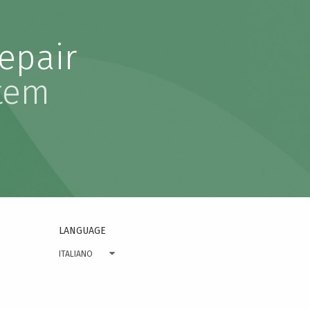
epair
stem
LANGUAGE
ITALIANO