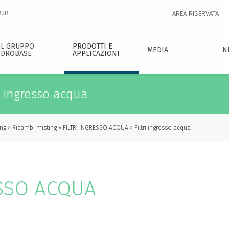
B2B
AREA RISERVATA
IL GRUPPO
PRODOTTI E
MEDIA
N
IDROBASE
APPLICAZIONI
i ingresso acqua
ing
Ricambi misting
FILTRI INGRESSO ACQUA
Filtri ingresso acqua
ESSO ACQUA