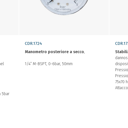
CDR.1724
CDR.17
Manometro posteriore a secco
,
Stabil
dannosi
nel
1/4” M-BSPT, 0-6bar, 50mm
disposi
Pressi
Pressio
75x70 
Attacco
a 5bar