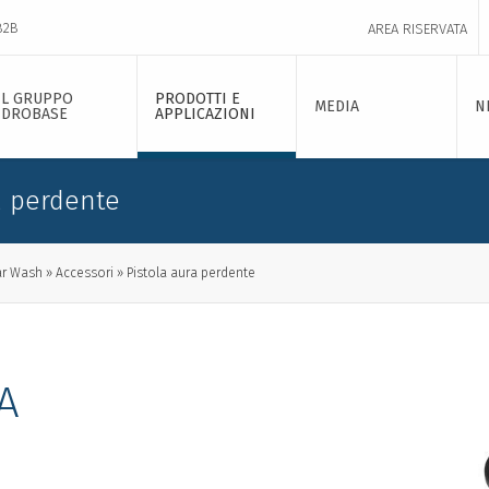
B2B
AREA RISERVATA
IL GRUPPO
PRODOTTI E
MEDIA
N
IDROBASE
APPLICAZIONI
a perdente
ar Wash
Accessori
Pistola aura perdente
A