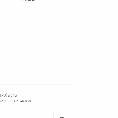
ITALIANO
(PD) Italia
40287 - REA n. 403438