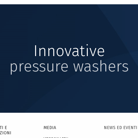
Innovative
pressure washers
I E
MEDIA
NEWS ED EVENTI
ZIONI