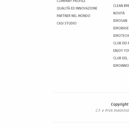
COMPANY PROFILE
CLEAN BR
QUALITÀ ED INNOVAZIONE
NOVITÀ
PARTNER NEL MONDO
IDROSAN
CASI STUDIO
IDROBASE
IDROTECH
CLUB DEI 
ENJOY YO
CLUB DEL
IDROINN
Copyright
C.F. e P.IVA 0460414