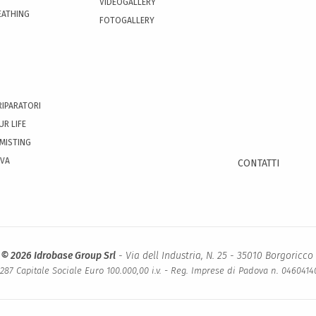
VIDEOGALLERY
EATHING
FOTOGALLERY
RIPARATORI
UR LIFE
 MISTING
OVA
CONTATTI
 © 2026 Idrobase Group Srl
- Via dell Industria, N. 25 - 35010 Borgoricco 
0287 Capitale Sociale Euro 100.000,00 i.v. - Reg. Imprese di Padova n. 046041