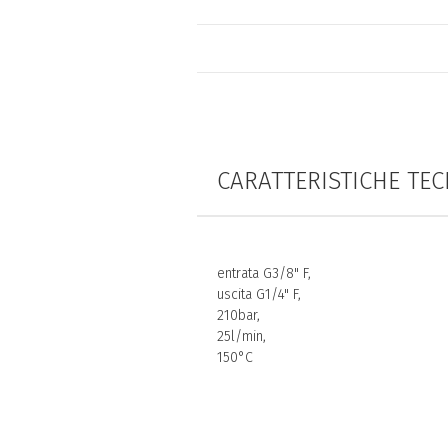
CARATTERISTICHE TEC
entrata G3/8" F,
uscita G1/4" F,
210bar,
25l/min,
150°C