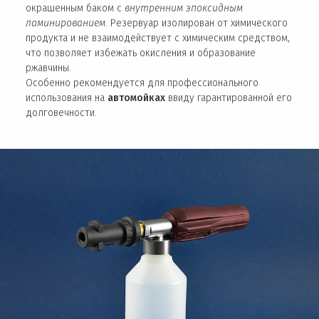
окрашенным баком с
внутренним эпоксидным
ламинированием
. Резервуар изолирован от химического
продукта и не взаимодействует с химическим средством,
что позволяет избежать окисления и образование
ржавчины.
Особенно рекомендуется для профессионального
использования на
автомойках
ввиду гарантированной его
долговечности.