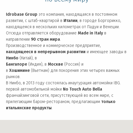
Idrobase Group
это компания, находящаяся в постоянном
развитии, с штаб-квартирой в
Италии
, в городе Боргорикко,
находящемся в нескольких километрах от Падуи и Венеции.
Отсюда отправляется оборудование
Made in Italy
в
направлении
90 стран мира
.
Производственное и коммерческое предприятие,
находящееся в непрерывном развитии
и имеющее заводы в
Нинбо
(Китай), в
Бангалоре
(Индия), в
Москве
(Россия) и
в
Хошимине
(Вьетнам) для покорения этих четырех важных
рынков.
В Нинбо, в 2013 году состоялась инаугурация автомойки IBG.
первой автомобильной мойки
No Touch Auto Bella
франчайзинговой сети, присутствующей во всем мире, с
прилегающим баром-рестораном, предлагающим
только
итальянские продукты
.