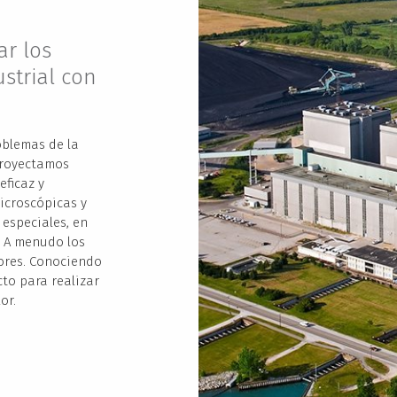
r los
strial con
oblemas de la
Proyectamos
eficaz y
microscópicas y
 especiales, en
. A menudo los
lores. Conociendo
cto para realizar
or.