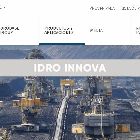
B2B
ÁREA PRIVADA
LISTA DE 
IDROBASE
PRODUCTOS Y
N
MEDIA
GROUP
APLICACIONES
E