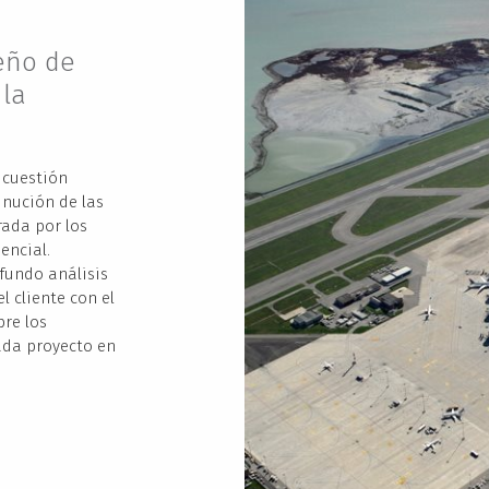
eño de
 la
 cuestión
inución de las
ada por los
encial.
fundo análisis
l cliente con el
re los
ada proyecto en