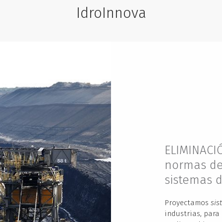
IdroInnova
ELIMINACI
normas de
sistemas d
Proyectamos
sis
industrias, para 