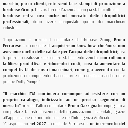
marchio, parco clienti, rete vendita e stampi di produzione a
Idrobase Group.
I lavoratori dell’azienda sono già stati ricollocati.
Idrobase entra così anche nel mercato delle idropulitrici
professionali
, dopo avere conquistato quello dei macchinari
industriali.
“L’operazione – precisa il contitolare di Idrobase Group,
Bruno
Ferrarese
– ci consente di
acquisire u
n know how, che finora non
avevamo: quello delle caldaie per l’acqua delle idropulitrici
; ora
le potremo realizzare nel nostro stabilimento veneto,
controllando
la filiera produttiva e riducendo i costi, così da aumentare la
competitività dei nostri macchinari, come già avvenuto
con la
produzione di componenti ed accessori e da quest’anno anche delle
pompe Dolly Pumps.”
“Il marchio ITM continuerà comunque ad esistere con un
proprio catalogo, indirizzato ad un preciso segmento di
mercato”
precisa l’altro contitolare,
Bruno Gazzignato
, impegnato a
completare la ristrutturazione dell’organizzazione aziendale, grazie
all’applicazione del metodo Lean e dell’Intelligenza Artificiale.
“Ci aspettiamo
nel 2027
– conclude Ferrarese -
un incremento del